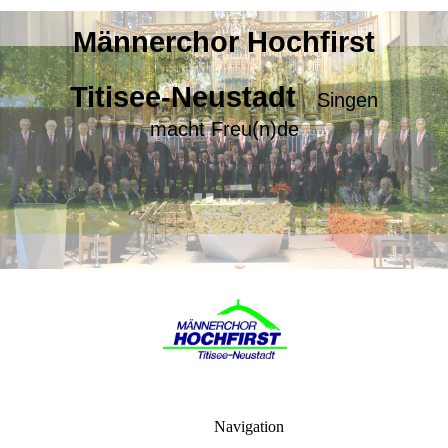
Männerchor Hochfirst
Titisee-Neustadt
Singen
macht Freu(n)de
Navigation